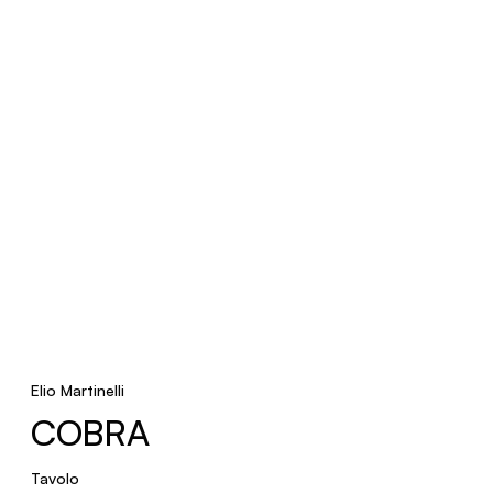
BOLETO
Terra
BUBBLES
Sospensione
BLOW
Sospensione
Elio Martinelli
COBRA
LENT
Tavolo