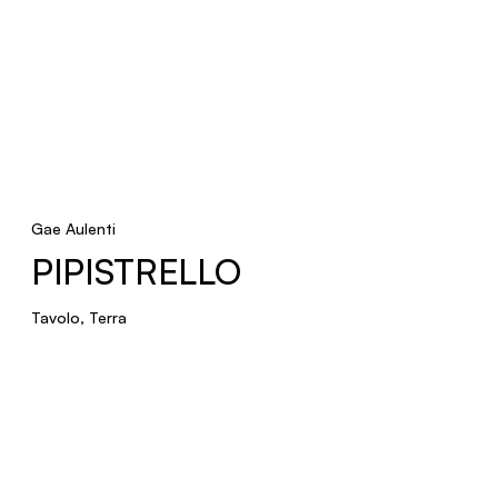
R19
Faretti
CONDOR
Sospensione
Gae Aulenti
PIPISTRELLO
EYE INCASSO
Tavolo, Terra
Incasso
GLOUGLOU POL