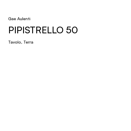
New product
MAGGIOLONE
Gae Aulenti
PIPISTRELLO 50
Sospensione, Soffitto
Tavolo, Terra
JAN
Terra
New product
PISTILLO
Sospensione, Terra