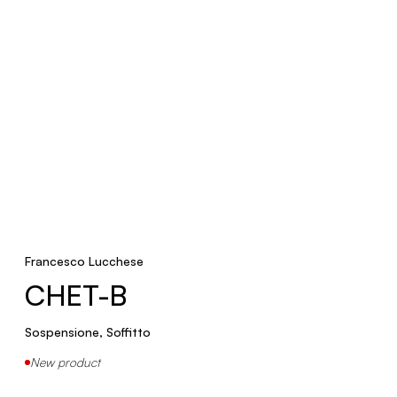
Faretti
CONO
Sospensione
DELUX
Soffitto
Francesco Lucchese
CHET-B
VELA 22
Sospensione, Soffitto
New product
Sospensione
New product