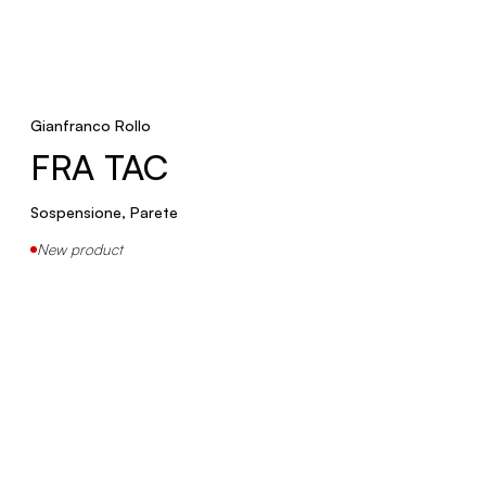
BICONICA
Terra
Gianfranco Rollo
KIKI
FRA TAC
Sospensione, Parete
Sospensione, Tavolo
New product
RUSPA
Tavolo
New product
R23