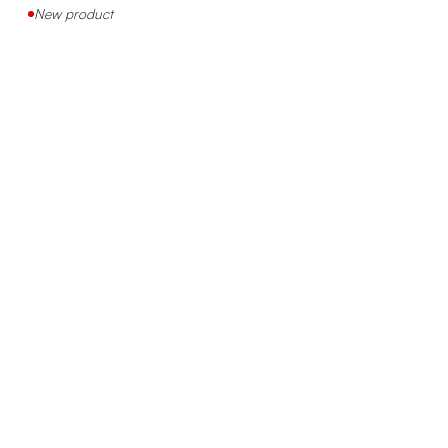
New product
LED+O
Parete
LUCCIOLA
Parete
LUNA
Soffitto
BOX