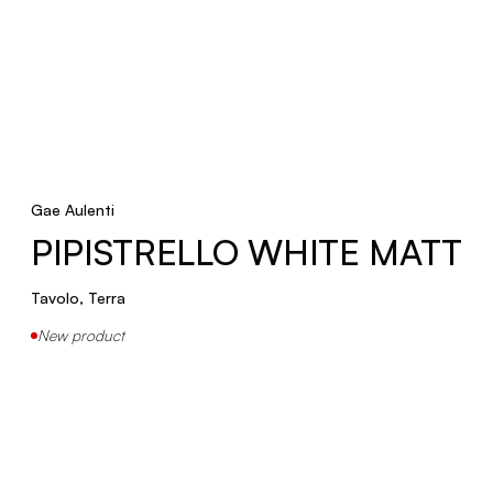
Sospensione
PROFITEROLLE
Tavolo, Terra
Gae Aulenti
PIPISTRELLO WHITE MATT
LE RONDINI
Tavolo, Terra
Parete
New product
VISIERE
Tavolo
New product