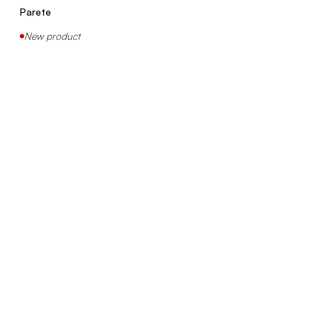
Parete, Soffitto
Parete
New product
ELICA
Tavolo
New product
TRILLY
Sospensione, Terra
EYE
Soffitto