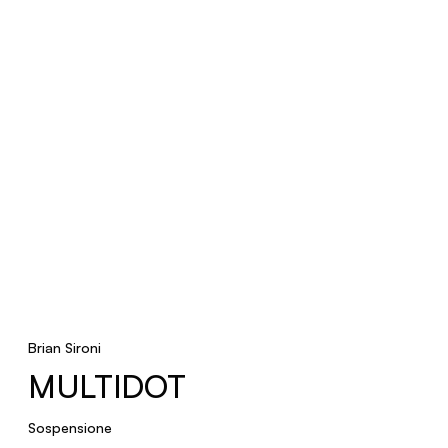
Terra
CICALA
Sospensione
GOMITO
Parete
GRILLO
Brian Sironi
MULTIDOT
Faretti
Sospensione