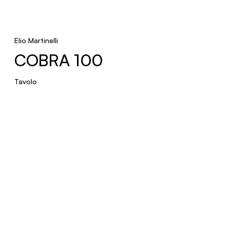
Elio Martinelli
MARX
COBRA 100
Parete
Tavolo
METAFORA
Terra
ROSONI
MULTIPRODOTTO