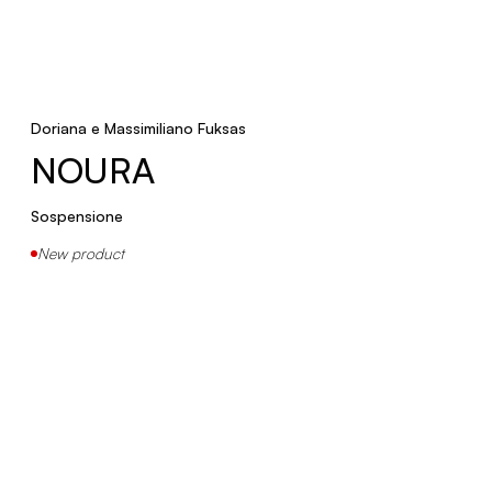
PIPISTRELLO 50
Tavolo, Terra
Doriana e Massimiliano Fuksas
PIPISTRELLO
NOURA
Sospensione
Tavolo, Terra
New product
MULTIDOT
Sospensione
New product
COBRA 100