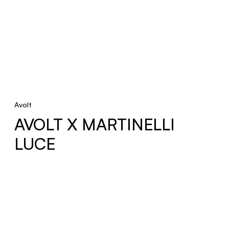
New product
S23
Faretti
EVA
Avolt
AVOLT X MARTINELLI
Terra
LUCE
HUSH
Sospensione, Parete