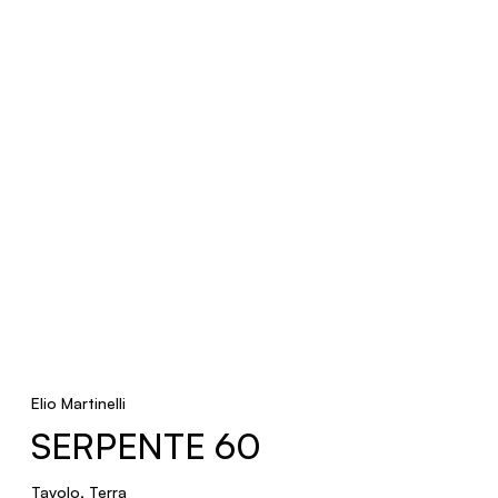
POUFF
Soffitto
R11
Faretti
SEMISFERA
Soffitto
Elio Martinelli
SERPENTE 60
SET
Tavolo, Terra