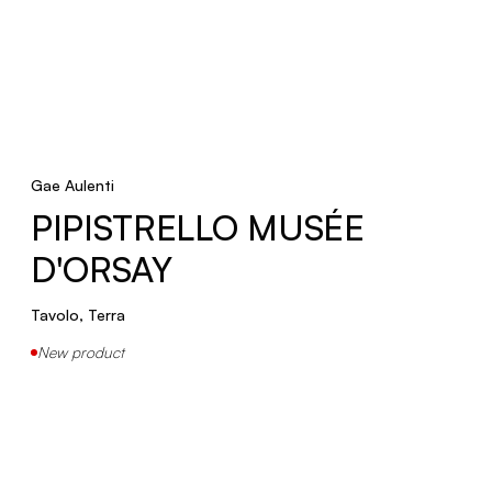
Terra
New product
ROLL
Gae Aulenti
Parete
PIPISTRELLO MUSÉE
New product
D'ORSAY
FRA TAC
Tavolo, Terra
Sospensione, Parete
New product
New product
CHET-B
Sospensione, Soffitto