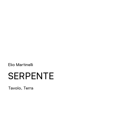
Soffitto
LINEAR MODULE
Faretti
NUVOLE VAGABONDE
Elio Martinelli
SERPENTE
Sospensione
Tavolo, Terra
POLIEDRO
Sospensione