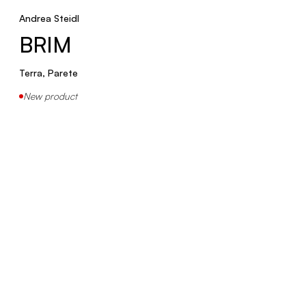
Andrea Steidl
Terra, Soffitto
BRIM
ELMETTO
Terra, Parete
New product
Tavolo
INFINITA
Sospensione
New product
LADY GALALA
Sospensione