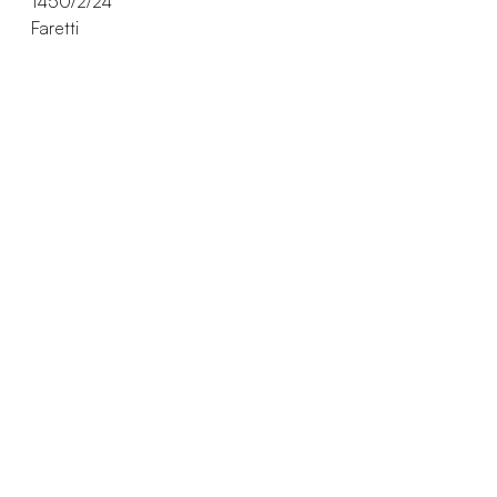
1450/2/24
Faretti