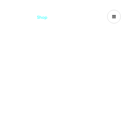
d
Cataloghi
Shop
Search
US-CA