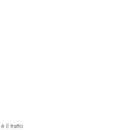
Prodotti
Configuratore
Designers
Martinelli Luce Worl
 il tratto