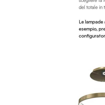
scegliere la 
del totale in
Le lampade a
esempio, pr
configurator