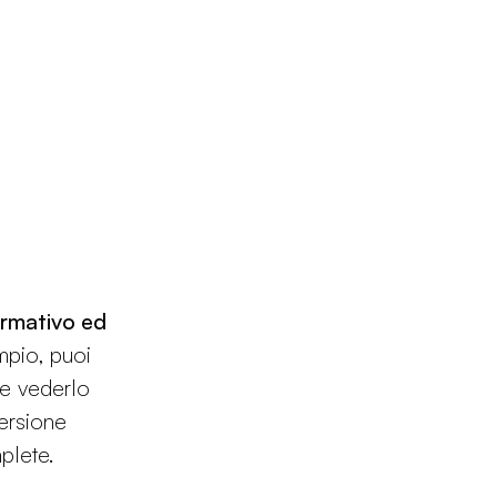
ormativo ed
mpio, puoi
 e vederlo
ersione
mplete.