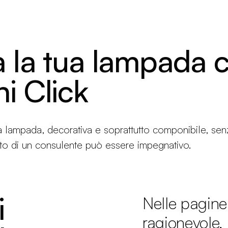
Prodotti
Configuratore
Designers
Martinelli Luce Worl
 la tua lampada 
i Click
a lampada, decorativa e soprattutto componibile, sen
nto di un consulente può essere impegnativo.
i
Nelle pagine
ragionevole, 