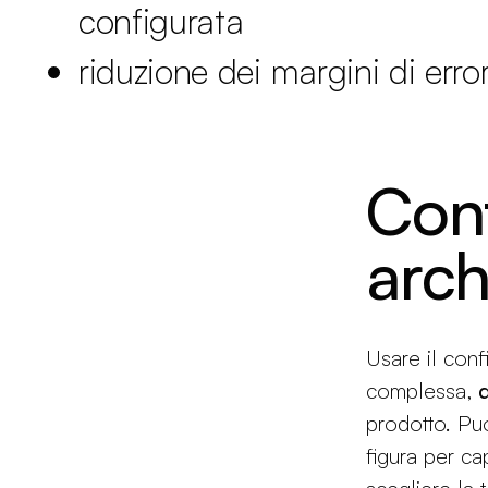
configurata
riduzione dei margini di erro
Con
arch
Usare il conf
complessa,
d
prodotto. Puo
figura per ca