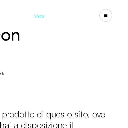
d
Cataloghi
Shop
Search
US-CA
con
za
 prodotto di questo sito, ove
hai a disposizione il