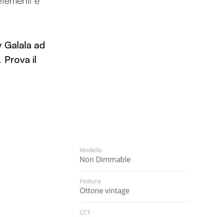
elementi e
 Galala ad
e.
Prova il