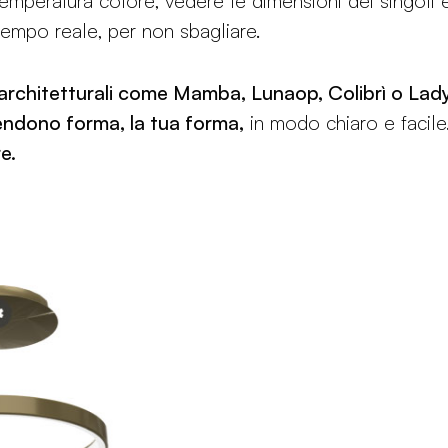
temperatura colore, vedere le dimensioni dei singoli 
 tempo reale, per non sbagliare.
rchitetturali come Mamba, Lunaop, Colibrì o Lady
endono forma, la tua forma,
in modo chiaro e facil
e.