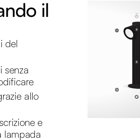
ando il
i del
ti senza
odificare
razie allo
crizione e
la lampada