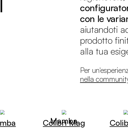
l
configurato
con le varian
aiutandoti a
prodotto fin
alla tua esig
Per un'esperien
nella communi
Mamba
mba
Colibrì Mag
Colib