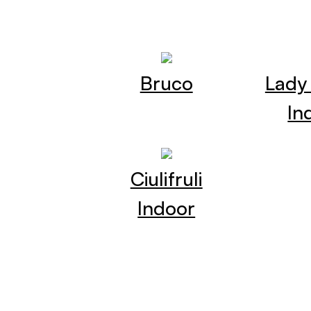
Bruco
Lady
In
Ciulifruli
Indoor