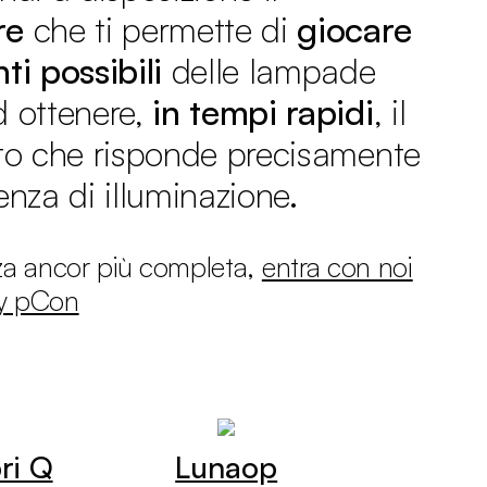
re
che ti permette di
giocare
ti possibili
delle lampade
d ottenere,
in tempi rapidi
, il
ito che risponde precisamente
enza di illuminazione.
za ancor più completa,
entra con noi
ty pCon
ri Q
Lunaop