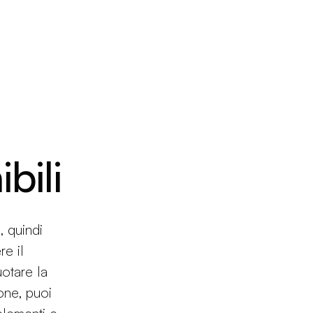
bili
, quindi
e il
uotare la
one, puoi