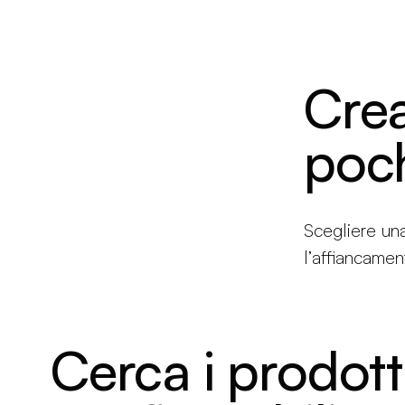
Brand new
Get Inspired
Crea
poch
Scegliere un
l’affiancame
Cerca i prodott