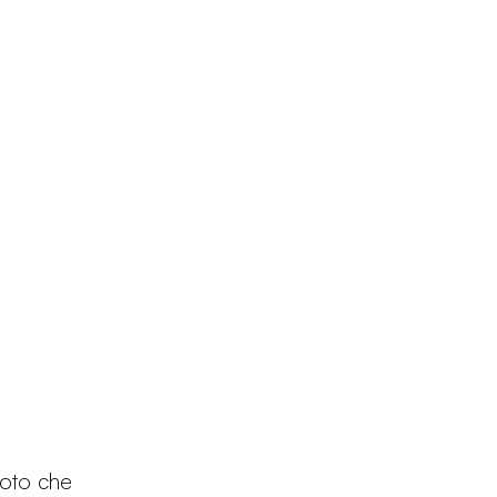
Prodotti
Configuratore
Designers
Martinelli Luce Worl
uoto che