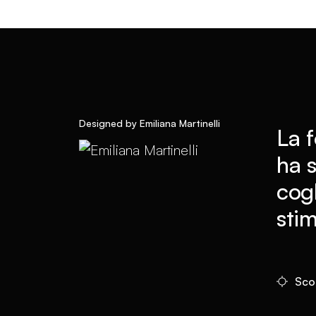
Designed by Emiliana Martinelli
La f
ha 
cogl
stim
Scop