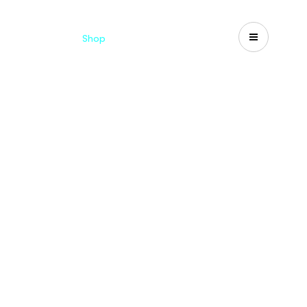
d
Cataloghi
Shop
Search
US-CA