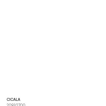
CICALA
2091/2700