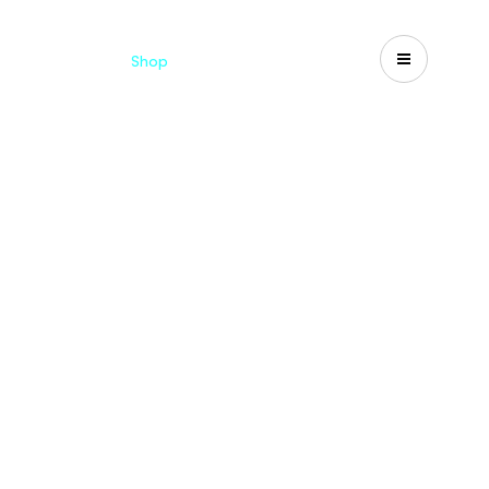
d
Cataloghi
Shop
Search
US-CA