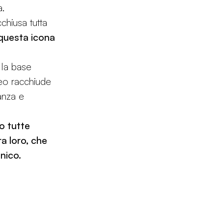
a.
chiusa tutta
i questa icona
 la base
eo racchiude
anza e
o tutte
a loro, che
nico.