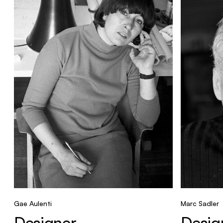
Gae Aulenti
Marc Sadler
Designer
Desig