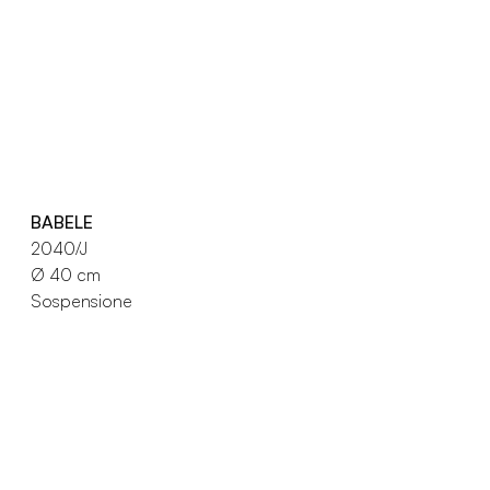
BABELE
2040/J
Ø 40 cm
Sospensione