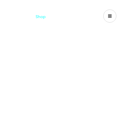
d
Cataloghi
Shop
Search
US-CA