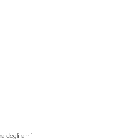
Prodotti
Configuratore
Designers
Martinelli Luce Worl
na degli anni