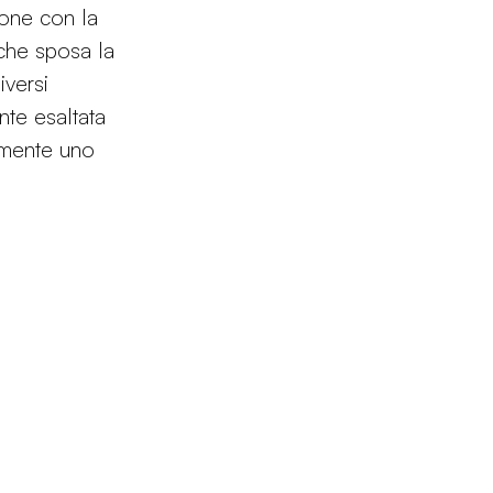
ione con la
 che sposa la
iversi
nte esaltata
gamente uno