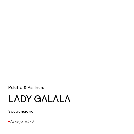
Sospensione, Terra
GLOUGLOU POL
Terra
POLO
Peluffo & Partners
Sospensione
LADY GALALA
Sospensione
New product