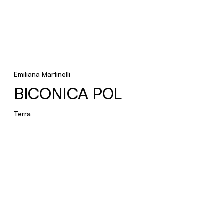
BOWL
Terra
CIULIFRULI
Emiliana Martinelli
BICONICA POL
Sospensione
Terra
JAN
Terra
New product
PISTILLO