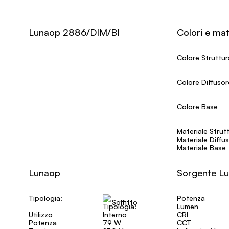
Lunaop 2886/DIM/BI
Colori e mat
Colore Struttur
Colore Diffusor
Colore Base
Materiale Strut
Materiale Diffu
Materiale Base
Lunaop
Sorgente L
Tipologia:
Potenza
Soffitto
Lumen
Utilizzo
Interno
CRI
Potenza
79 W
CCT