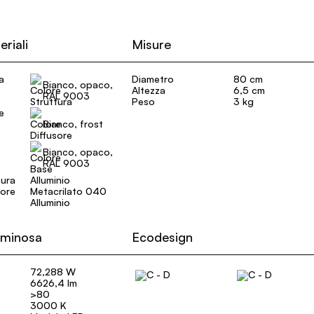
eriali
Misure
a
Diametro
80 cm
Bianco, opaco,
Altezza
6,5 cm
RAL 9003
Peso
3 kg
e
Bianco, frost
Bianco, opaco,
RAL 9003
tura
Alluminio
sore
Metacrilato 040
Alluminio
uminosa
Ecodesign
72,288 W
6626,4 lm
>80
3000 K