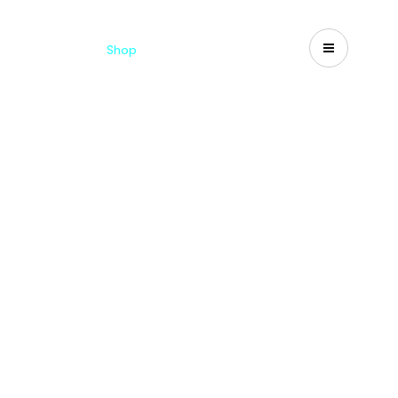
d
Cataloghi
Shop
Search
US-CA