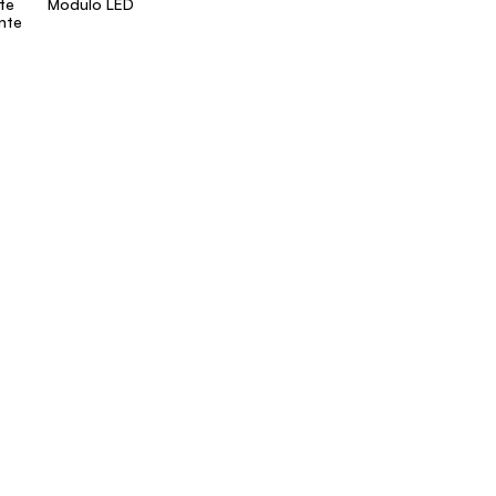
ate
Modulo LED
ente