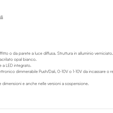
li
tto o da parete a luce diffusa. Struttura in alluminio verniciato
tacrilato opal bianco.
e a LED integrato.
ettronico dimmerabile Push/Dali, 0-10V o 1-10V da incassare o 
re dimensioni e anche nelle versioni a sospensione.