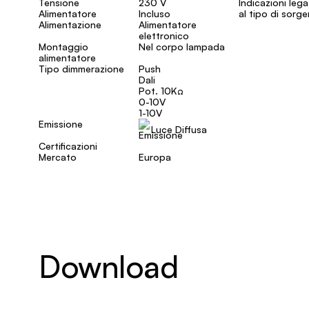
Tensione
230 V
Indicazioni leg
Alimentatore
Incluso
al tipo di sorg
Alimentazione
Alimentatore
elettronico
Montaggio
Nel corpo lampada
alimentatore
Tipo dimmerazione
Push
Dali
Pot. 10KΩ
0-10V
1-10V
Emissione
Luce Diffusa
Certificazioni
Mercato
Europa
Download