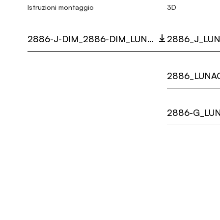
Istruzioni montaggio
3D
2886-J-DIM_2886-DIM_LUNAOP_MULTI_LANGUAGE_9311_INST.PDF
2886_J_LUN
2886_LUNAO
2886-G_LUN