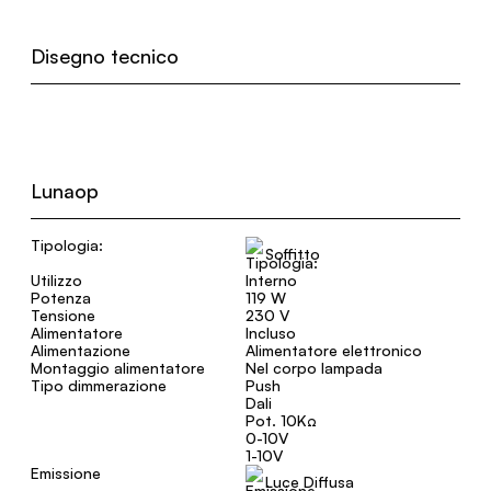
Disegno tecnico
Lunaop
Tipologia:
Soffitto
Utilizzo
Interno
Potenza
119 W
Tensione
230 V
Alimentatore
Incluso
Alimentazione
Alimentatore elettronico
Montaggio alimentatore
Nel corpo lampada
Tipo dimmerazione
Push
Dali
Pot. 10KΩ
0-10V
1-10V
Emissione
Luce Diffusa