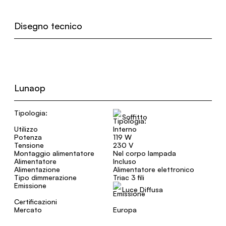
Disegno tecnico
Lunaop
Tipologia:
Soffitto
Utilizzo
Interno
Potenza
119 W
Tensione
230 V
Montaggio alimentatore
Nel corpo lampada
Alimentatore
Incluso
Alimentazione
Alimentatore elettronico
Tipo dimmerazione
Triac 3 fili
Emissione
Luce Diffusa
Certificazioni
Mercato
Europa