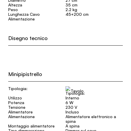
Diametro
27 cm
Altezza
35 cm
Peso
2.2 kg
Lunghezza Cavo
45+200 cm
Alimentazione
Disegno tecnico
Minipipistrello
Tipologia:
Tavolo
Utilizzo
Interno
Potenza
6 W
Tensione
230 V
Alimentatore
Incluso
Alimentazione
Alimentatore elettronico a
spina
Montaggio alimentatore
A spina
Tipo dimmerazione
Dimmer sul cavo