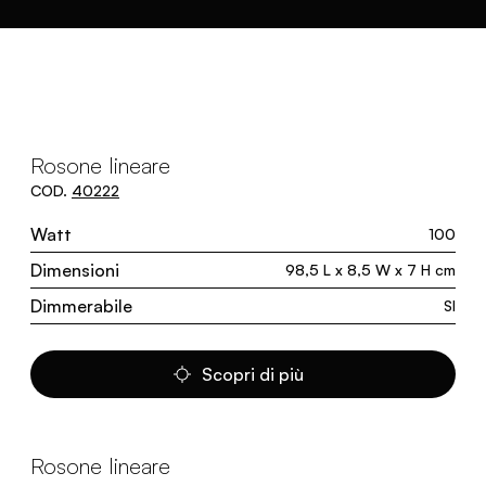
Rosone lineare
COD.
40222
Watt
100
Dimensioni
98,5 L x 8,5 W x 7 H cm
Dimmerabile
SI
Scopri di più
Rosone lineare