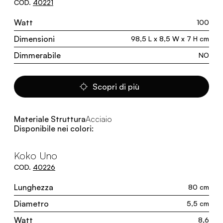
COD.
40221
Watt
100
Dimensioni
98,5 L x 8,5 W x 7 H cm
Dimmerabile
NO
Scopri di più
Materiale Struttura
Acciaio
Disponibile nei colori:
Koko Uno
COD.
40226
Lunghezza
80 cm
Diametro
5,5 cm
Watt
8,6