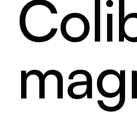
Colib
magn