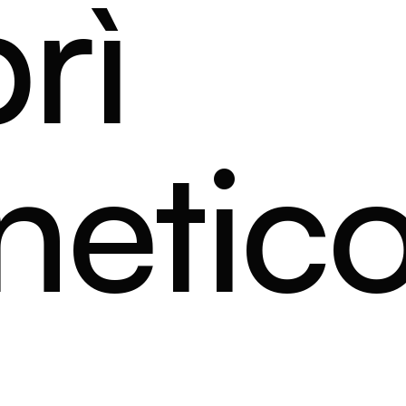
rì
etic