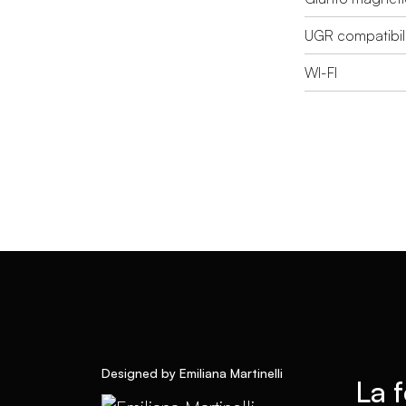
UGR compatibil
WI-FI
Designed by Emiliana Martinelli
La f