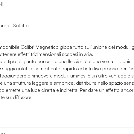
li
rete, Soffitto
onibile Colibrì Magnetico gioca tutto sull’unione dei moduli gra
tenere effetti tridimensionali sospesi in aria.
sto tipo di giunto consente una flessibilità e una versatilità uni
saggio infatti è semplificato, rapido ed intuitivo proprio per l’ass
nell'aggiungere o rimuovere moduli luminosi è un altro vantaggio si
ale è una struttura leggera e armonica, distribuita nello spazio sen
co emette una luce diretta e indiretta. Per dare un effetto anco
te sul diffusore.
a
ico