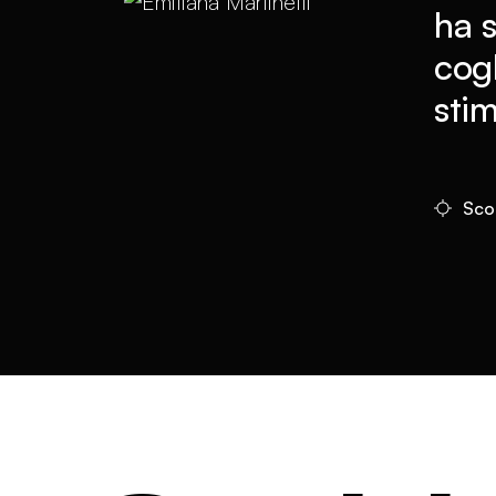
ha 
cogl
stim
Scop