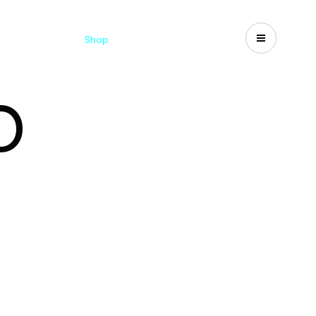
d
Cataloghi
Shop
Search
US-CA
O