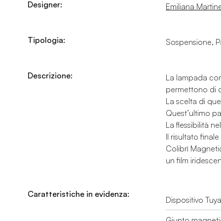
Designer:
Emiliana Martinel
Tipologia:
Sospensione, Pa
Descrizione:
La lampada comp
permettono di ot
La scelta di que
Quest’ultimo pas
La flessibilità 
Il risultato fin
Colibrì Magneti
un film iridescen
Caratteristiche in evidenza:
Dispositivo Tuy
Giunto magnet