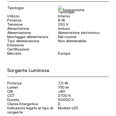
Tipologia:
Sospensione
Utilizzo
Interno
Potenza
8 W
Tensione
230 V
Alimentatore
Incluso
Alimentazione
Alimentatore elettronico
Montaggio alimentatore
Nel rosone
Tipo dimmerazione
Non dimmerabile
Emissione
Certificazioni
Mercato
Europa
Sorgente Luminosa
Potenza
7,5 W
Lumen
1110 lm
CRI
>80
CCT
2700 K
Durata
50000 h
Classe Energetica
D
Indicazioni legate al tipo di
Modulo LED
sorgente