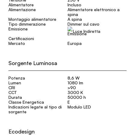
Alimentatore
Incluso
Alimentazione
Alimentatore elettronico a
spina
Montaggio alimentatore
A spina
Tipo dimmerazione
Dimmer sul cavo
Emissione
Luce Indiretta
Certificazioni
Mercato
Europa
Sorgente Luminosa
Potenza
8,6 W
Lumen
1080 lm
CRI
>90
CCT
3000 K
Durata
50000 h
Classe Energetica
E
Indicazioni legate al tipo di
Modulo LED
sorgente
Ecodesign