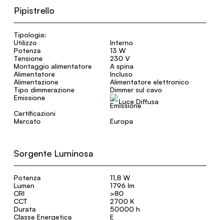
Pipistrello
Tipologia:
Utilizzo
Interno
Potenza
13 W
Tensione
230 V
Montaggio alimentatore
A spina
Alimentatore
Incluso
Alimentazione
Alimentatore elettronico
Tipo dimmerazione
Dimmer sul cavo
Emissione
Luce Diffusa
Certificazioni
Mercato
Europa
Sorgente Luminosa
Potenza
11,8 W
Lumen
1796 lm
CRI
>80
CCT
2700 K
Durata
50000 h
Classe Energetica
E