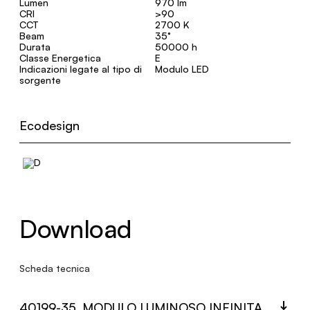
Lumen
970 lm
CRI
>90
CCT
2700 K
Beam
35°
Durata
50000 h
Classe Energetica
E
Indicazioni legate al tipo di
Modulo LED
sorgente
Ecodesign
Download
Scheda tecnica
40199-35_MODULO LUMINOSO INFINITA.PDF