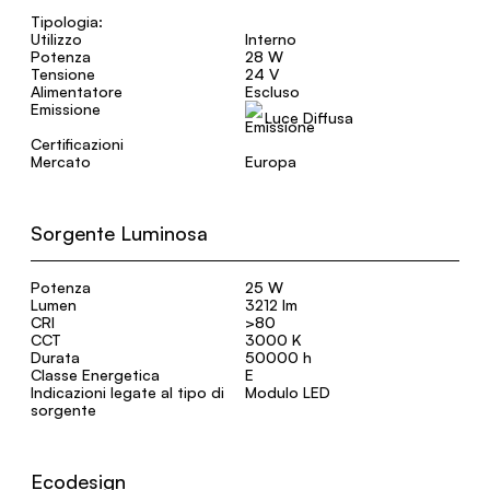
Tipologia:
Utilizzo
Interno
Potenza
28 W
Tensione
24 V
Alimentatore
Escluso
Emissione
Luce Diffusa
Certificazioni
Mercato
Europa
Sorgente Luminosa
Potenza
25 W
Lumen
3212 lm
CRI
>80
CCT
3000 K
Durata
50000 h
Classe Energetica
E
Indicazioni legate al tipo di
Modulo LED
sorgente
Ecodesign