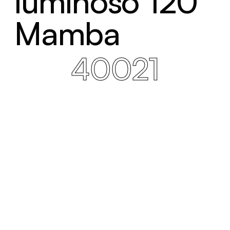
luminoso 120°
Mamba
40021