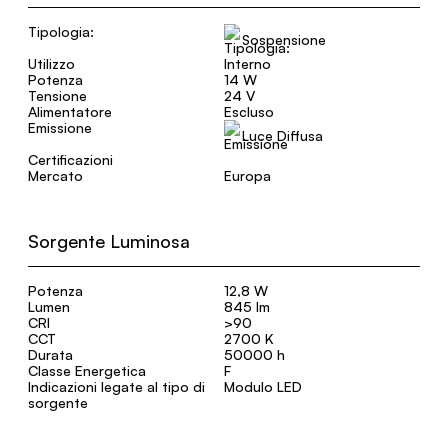
Tipologia:
Sospensione
Utilizzo
Interno
Potenza
14 W
Tensione
24 V
Alimentatore
Escluso
Emissione
Luce Diffusa
Certificazioni
Mercato
Europa
Sorgente Luminosa
Potenza
12,8 W
Lumen
845 lm
CRI
>90
CCT
2700 K
Durata
50000 h
Classe Energetica
F
Indicazioni legate al tipo di
Modulo LED
sorgente