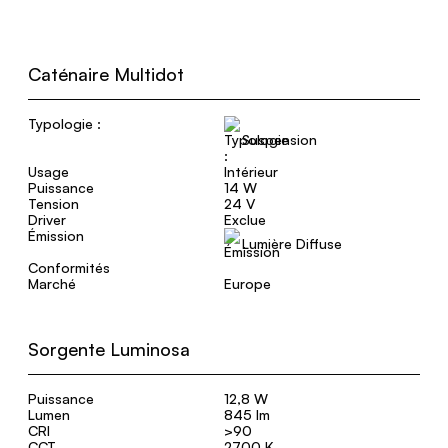
Caténaire Multidot
Typologie :
Suspension
Usage
Intérieur
Puissance
14 W
Tension
24 V
Driver
Exclue
Émission
Lumière Diffuse
Conformités
Marché
Europe
Sorgente Luminosa
Puissance
12,8 W
Lumen
845 lm
CRI
>90
CCT
2700 K