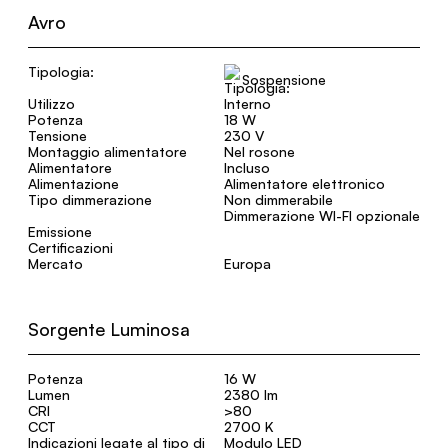
Avro
Tipologia:
Sospensione
Utilizzo
Interno
Potenza
18 W
Tensione
230 V
Montaggio alimentatore
Nel rosone
Alimentatore
Incluso
Alimentazione
Alimentatore elettronico
Tipo dimmerazione
Non dimmerabile
Dimmerazione WI-FI opzionale
Emissione
Certificazioni
Mercato
Europa
Sorgente Luminosa
Potenza
16 W
Lumen
2380 lm
CRI
>80
CCT
2700 K
Indicazioni legate al tipo di
Modulo LED