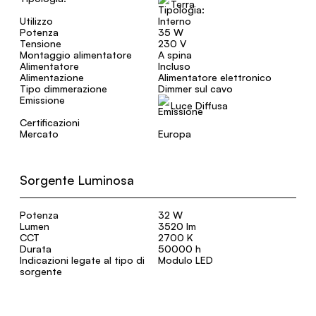
Terra
Utilizzo
Interno
Potenza
35 W
Tensione
230 V
Montaggio alimentatore
A spina
Alimentatore
Incluso
Alimentazione
Alimentatore elettronico
Tipo dimmerazione
Dimmer sul cavo
Emissione
Luce Diffusa
Certificazioni
Mercato
Europa
Sorgente Luminosa
Potenza
32 W
Lumen
3520 lm
CCT
2700 K
Durata
50000 h
Indicazioni legate al tipo di
Modulo LED
sorgente