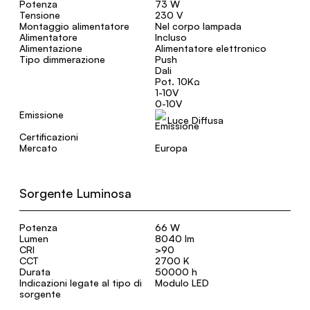
Potenza
73 W
Tensione
230 V
Montaggio alimentatore
Nel corpo lampada
Alimentatore
Incluso
Alimentazione
Alimentatore elettronico
Tipo dimmerazione
Push
Dali
Pot. 10KΩ
1-10V
0-10V
Emissione
Luce Diffusa
Certificazioni
Mercato
Europa
Sorgente Luminosa
Potenza
66 W
Lumen
8040 lm
CRI
>90
CCT
2700 K
Durata
50000 h
Indicazioni legate al tipo di
Modulo LED
sorgente