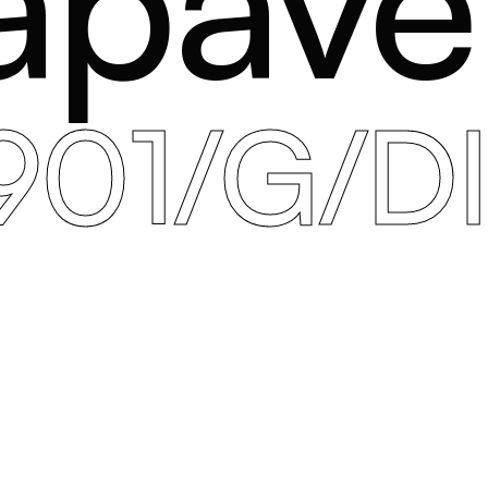
apave
901/G/D