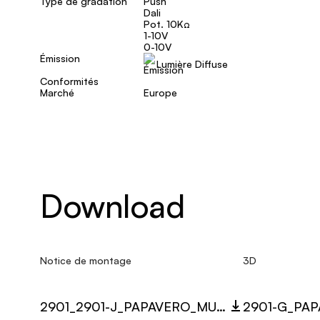
Type de gradation
Push
Dali
Pot. 10KΩ
1-10V
0-10V
Émission
Lumière Diffuse
Conformités
Marché
Europe
Download
Notice de montage
3D
2901_2901-J_PAPAVERO_MULTI_LANGUAGE_9501_INST.PDF
2901-G_PAP