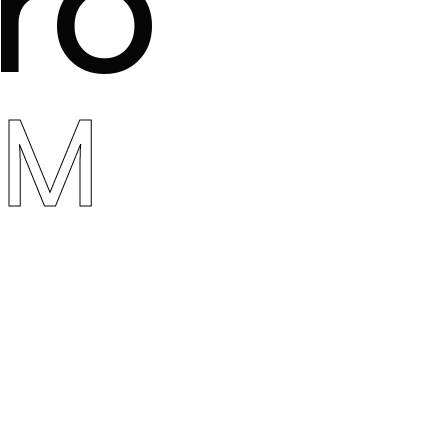
ro
IM