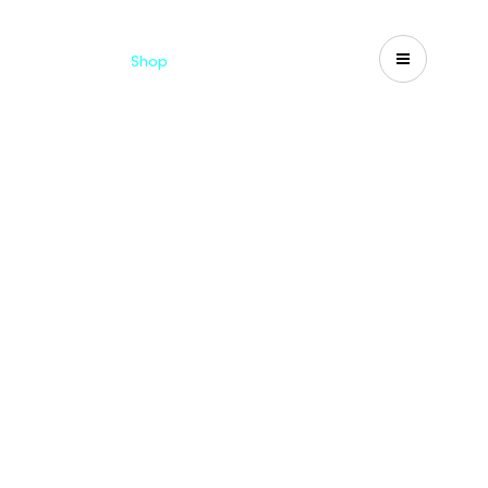
Catalogues
Shop
Search
US-CA