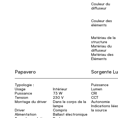
Couleur du
diffuseur
Couleur des
éléments
Matériau de la
structure
Matériau du
diffuseur
Matériau des
Éléments
Papavero
Sorgente L
Typologie :
Puissance
Usage
Intérieur
Lumen
Puissance
73 W
CRI
Tension
230 V
CCT
Montage du driver
Dans le corps de la
Autonomie
lampe
Indications liée
Driver
Compris
la source
Alimentation
Ballast électronique