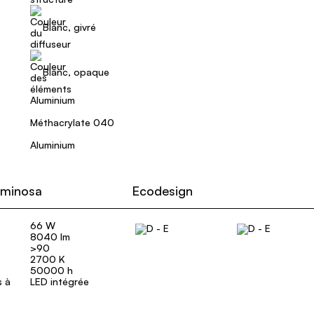
Blanc, givré
Blanc, opaque
Aluminium
Méthacrylate 040
Aluminium
uminosa
Ecodesign
66 W
8040 lm
>90
2700 K
50000 h
s à
LED intégrée