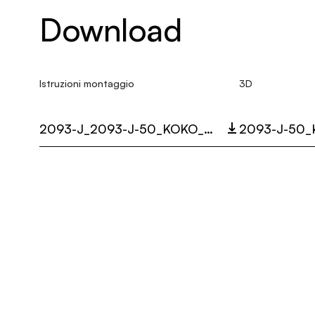
Download
Istruzioni montaggio
3D
2093-J_2093-J-50_KOKO_MULTI_LANGUAGE_9441_INST.PDF
2093-J-50_