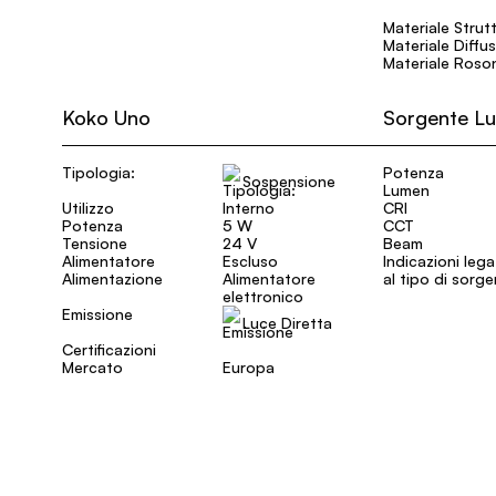
Materiale Strut
Materiale Diffu
Materiale Roso
Koko Uno
Sorgente L
Tipologia:
Potenza
Sospensione
Lumen
Utilizzo
Interno
CRI
Potenza
5 W
CCT
Tensione
24 V
Beam
Alimentatore
Escluso
Indicazioni leg
Alimentazione
Alimentatore
al tipo di sorg
elettronico
Emissione
Luce Diretta
Certificazioni
Mercato
Europa