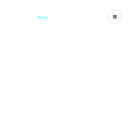
d
Cataloghi
Shop
Search
US-CA