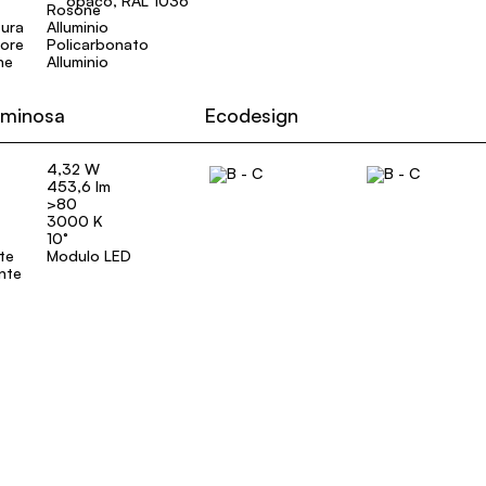
opaco, RAL 1036
tura
Alluminio
sore
Policarbonato
ne
Alluminio
uminosa
Ecodesign
4,32 W
453,6 lm
>80
3000 K
10°
ate
Modulo LED
ente