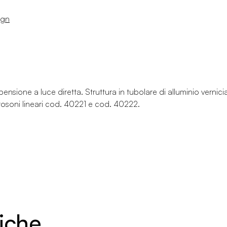
ign
sione a luce diretta. Struttura in tubolare di alluminio vernici
rosoni lineari cod. 40221 e cod. 40222.
niche