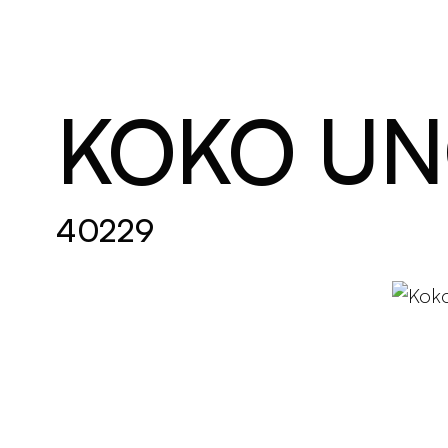
Brand new
Get Inspired
KOKO U
40229