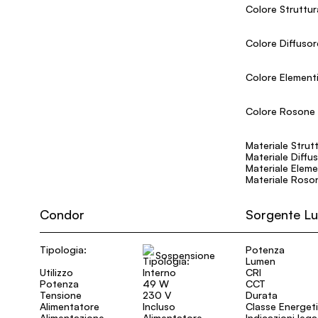
Colore Struttur
Colore Diffusor
Colore Element
Colore Rosone
Materiale Strut
Materiale Diffu
Materiale Eleme
Materiale Roso
Condor
Sorgente L
Tipologia:
Potenza
Sospensione
Lumen
Utilizzo
Interno
CRI
Potenza
49 W
CCT
Tensione
230 V
Durata
Alimentatore
Incluso
Classe Energet
Alimentazione
Alimentatore
Indicazioni leg