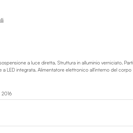
li
spensione a luce diretta. Struttura in alluminio verniciato. Part
 a LED integrata. Alimentatore elettronico all'interno del corpo d
d 2016