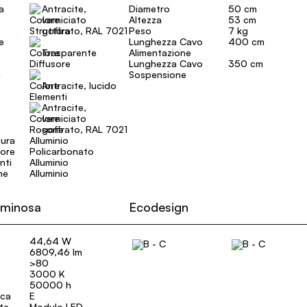
a
Antracite,
Diametro
50 cm
verniciato
Altezza
53 cm
goffrato, RAL 7021
Peso
7 kg
e
Lunghezza Cavo
400 cm
Trasparente
Alimentazione
Lunghezza Cavo
350 cm
i
Sospensione
Antracite, lucido
Antracite,
verniciato
goffrato, RAL 7021
tura
Alluminio
sore
Policarbonato
nti
Alluminio
ne
Alluminio
uminosa
Ecodesign
44,64 W
6809,46 lm
>80
3000 K
50000 h
ica
E
ate
Modulo LED