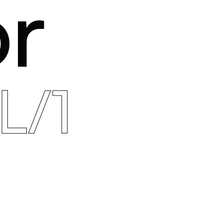
r
L/1