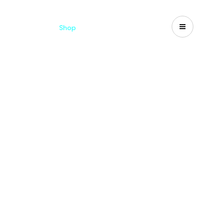
d
Cataloghi
Shop
Search
US-CA