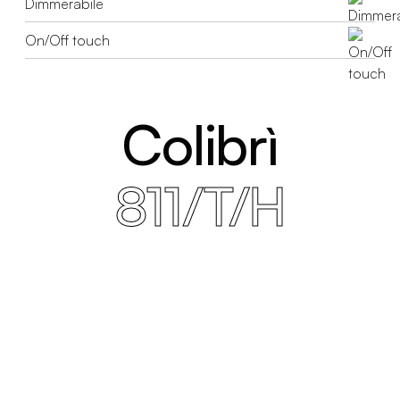
Dimmerabile
On/Off touch
Colibrì
811/T/H