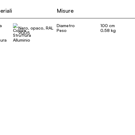
eriali
Misure
a
Diametro
100 cm
Nero, opaco, RAL
Peso
0.58 kg
9005
tura
Alluminio