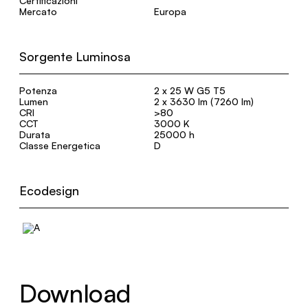
Certificazioni
Mercato
Europa
Sorgente Luminosa
Potenza
2 x 25 W G5 T5
Lumen
2 x 3630 lm (7260 lm)
CRI
>80
CCT
3000 K
Durata
25000 h
Classe Energetica
D
Ecodesign
Download