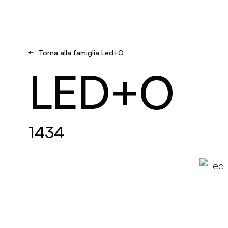
Brand new
Get Inspired
Torna alla famiglia Led+O
LED+O
1434