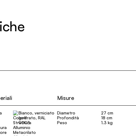
niche
eriali
Misure
a
Bianco, verniciato
Diametro
27 cm
goffrato, RAL
Profondità
18 cm
9003
Peso
1.3 kg
tura
Alluminio
sore
Metacrilato