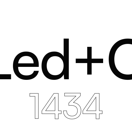
Led+
1434