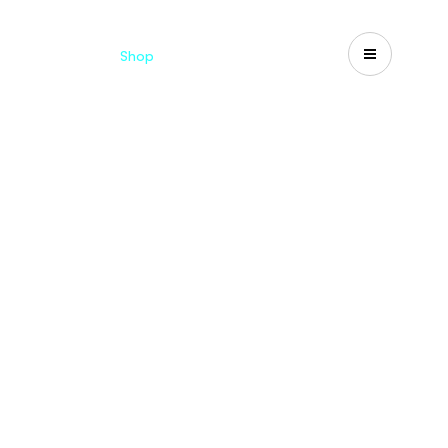
d
Cataloghi
Shop
Search
US-CA