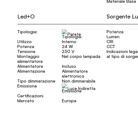
Materiale Base
Led+O
Sorgente L
Tipologia:
Potenza
Parete
Lumen
Utilizzo
Interno
CRI
Potenza
24 W
CCT
Tensione
230 V
Indicazioni leg
Montaggio
Nel corpo lampada
al tipo di sorg
alimentatore
Alimentatore
Incluso
Alimentazione
Alimentatore
elettronico
Tipo dimmerazione
Non dimmerabile
Emissione
Luce Indiretta
Certificazioni
Mercato
Europa