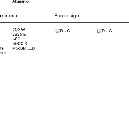
Alluminio
uminosa
Ecodesign
21,9 W
2826 lm
>80
3000 K
ate
Modulo LED
ente