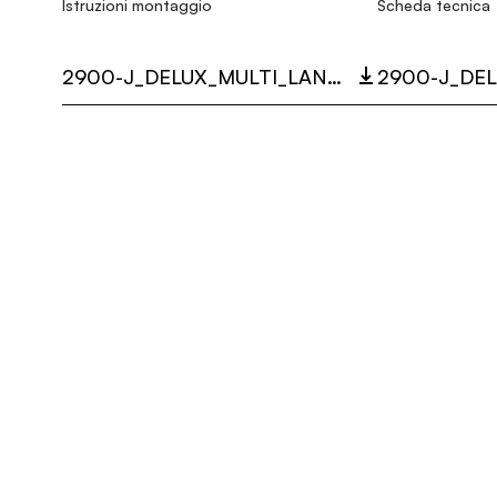
Istruzioni montaggio
Scheda tecnica
2900-J_DELUX_MULTI_LANGUAGE_9495_INST.PDF
2900-J_DEL