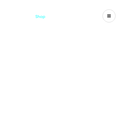
d
Cataloghi
Shop
Search
US-CA