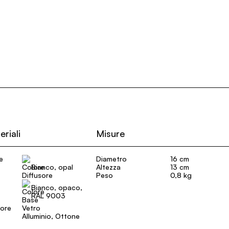
eriali
Misure
e
Diametro
16 cm
Bianco, opal
Altezza
13 cm
Peso
0,8 kg
Bianco, opaco,
RAL 9003
sore
Vetro
Alluminio, Ottone