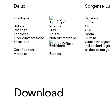
Delux
Sorgente L
Tipologia:
Potenza
Soffitto
Lumen
Utilizzo
Interno
CRI
Potenza
11 W
CCT
Tensione
230 V
Beam
Tipo dimmerazione
Non dimmerabile
Durata
Emissione
Classe Energet
Luce Diffusa
Indicazioni leg
Certificazioni
al tipo di sorg
Mercato
Europa
Download