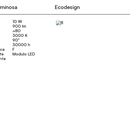
uminosa
Ecodesign
10 W
900 lm
>80
3000 K
90°
30000 h
ica
F
ate
Modulo LED
ente