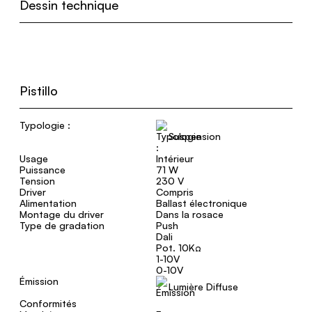
Dessin technique
Pistillo
Typologie :
Suspension
Usage
Intérieur
Puissance
71 W
Tension
230 V
Driver
Compris
Alimentation
Ballast électronique
Montage du driver
Dans la rosace
Type de gradation
Push
Dali
Pot. 10KΩ
1-10V
0-10V
Émission
Lumière Diffuse
Conformités