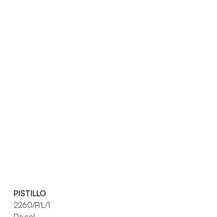
PISTILLO
2260/P/L/1
De sol