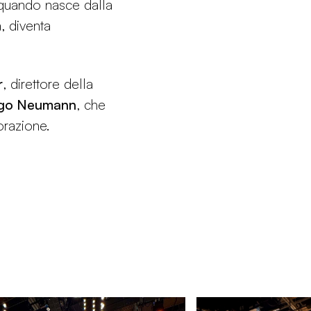
 quando nasce dalla
, diventa
r
, direttore della
go Neumann
, che
orazione.