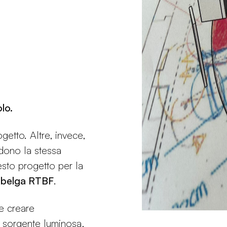
lo.
etto. Altre, invece,
dono la stessa
esto progetto per la
a belga RTBF
.
 e creare
i sorgente luminosa,