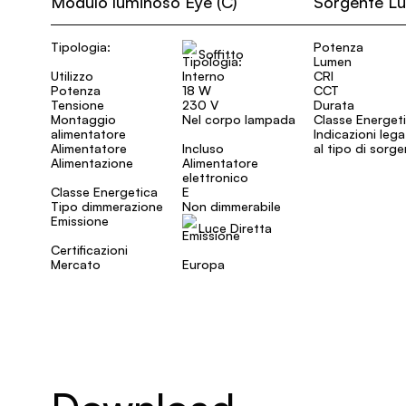
Modulo luminoso Eye (C)
Sorgente L
Tipologia:
Potenza
Soffitto
Lumen
Utilizzo
Interno
CRI
Potenza
18 W
CCT
Tensione
230 V
Durata
Montaggio
Nel corpo lampada
Classe Energet
alimentatore
Indicazioni leg
Alimentatore
Incluso
al tipo di sorg
Alimentazione
Alimentatore
elettronico
Classe Energetica
E
Tipo dimmerazione
Non dimmerabile
Emissione
Luce Diretta
Certificazioni
Mercato
Europa