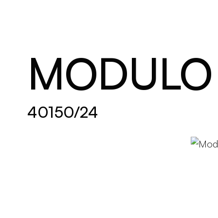
Brand new
Get Inspired
MODULO 
40150/24