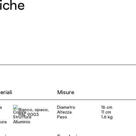
niche
eriali
Misure
a
Diametro
16 cm
Bianco, opaco,
Altezza
11 cm
RAL 9003
Peso
1.6 kg
tura
Alluminio