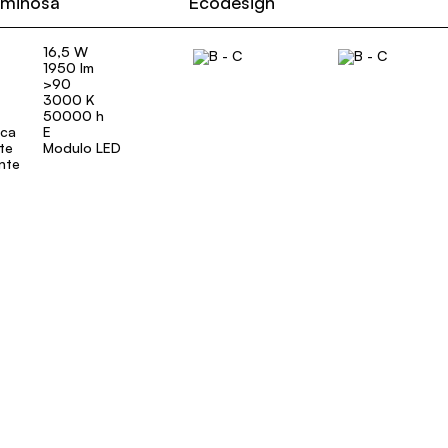
uminosa
Ecodesign
16,5 W
1950 lm
>90
3000 K
50000 h
ica
E
ate
Modulo LED
ente