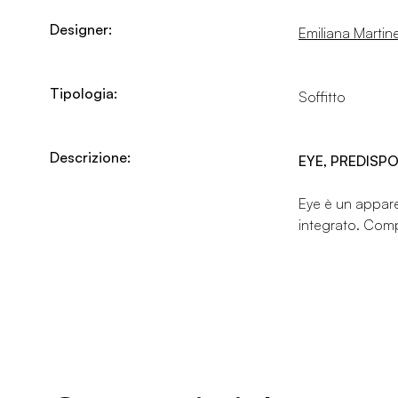
Designer:
Emiliana Martinel
Tipologia:
Soffitto
Descrizione:
EYE, PREDISP
Eye è un apparec
integrato. Comp