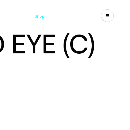
d
Cataloghi
Shop
Search
US-CA
EYE (C)