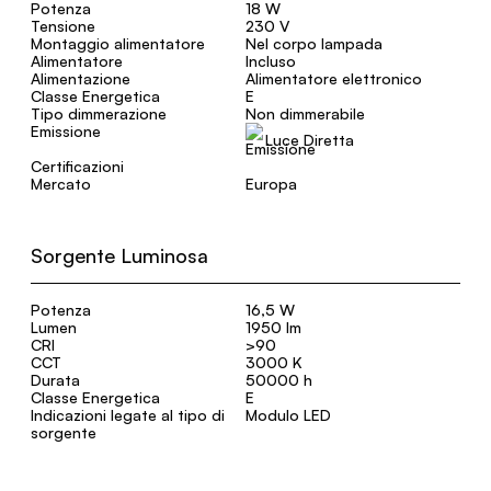
Potenza
18 W
Tensione
230 V
Montaggio alimentatore
Nel corpo lampada
Alimentatore
Incluso
Alimentazione
Alimentatore elettronico
Classe Energetica
E
Tipo dimmerazione
Non dimmerabile
Emissione
Luce Diretta
Certificazioni
Mercato
Europa
Sorgente Luminosa
Potenza
16,5 W
Lumen
1950 lm
CRI
>90
CCT
3000 K
Durata
50000 h
Classe Energetica
E
Indicazioni legate al tipo di
Modulo LED
sorgente