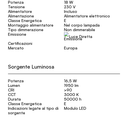
Potenza
18 W
Tensione
230 V
Alimentatore
Incluso
Alimentazione
Alimentatore elettronico
Classe Energetica
E
Montaggio alimentatore
Nel corpo lampada
Tipo dimmerazione
Non dimmerabile
Emissione
Luce Diretta
Certificazioni
Mercato
Europa
Sorgente Luminosa
Potenza
16,5 W
Lumen
1950 lm
CRI
>90
CCT
3000 K
Durata
50000 h
Classe Energetica
E
Indicazioni legate al tipo di
Modulo LED
sorgente