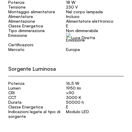
Potenza
18 W
Tensione
230 V
Montaggio alimentatore
Nel corpo lampada
Alimentatore
Incluso
Alimentazione
Alimentatore elettronico
Classe Energetica
E
Tipo dimmerazione
Non dimmerabile
Emissione
Luce Diretta
Certificazioni
Mercato
Europa
Sorgente Luminosa
Potenza
16,5 W
Lumen
1950 lm
CRI
>90
CCT
3000 K
Durata
50000 h
Classe Energetica
E
Indicazioni legate al tipo di
Modulo LED
sorgente