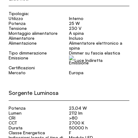
Tipologia:
Utilizzo
Interno
Potenza
25 W
Tensione
230 V
Montaggio alimentatore
A spina
Alimentatore
Incluso
Alimentazione
Alimentatore elettronico a
spina
Tipo dimmerazione
Dimmer su fascia elastica
Emissione
Luce Indiretta
Certificazioni
Mercato
Europa
Sorgente Luminosa
Potenza
23,04 W
Lumen
2112 lm
CRI
>80
CCT
2700 K
Durata
50000 h
Classe Energetica
F
Indicazioni legate al tipo di
Modulo LED