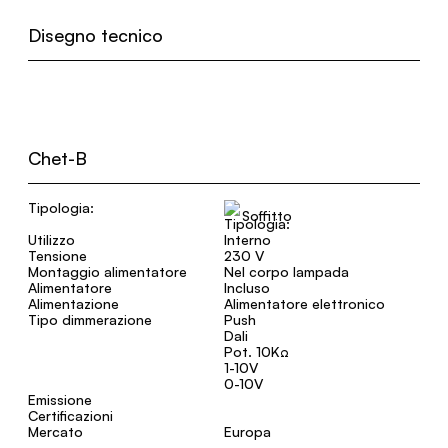
Disegno tecnico
Chet-B
Tipologia:
Soffitto
Utilizzo
Interno
Tensione
230 V
Montaggio alimentatore
Nel corpo lampada
Alimentatore
Incluso
Alimentazione
Alimentatore elettronico
Tipo dimmerazione
Push
Dali
Pot. 10KΩ
1-10V
0-10V
Emissione
Certificazioni
Mercato
Europa