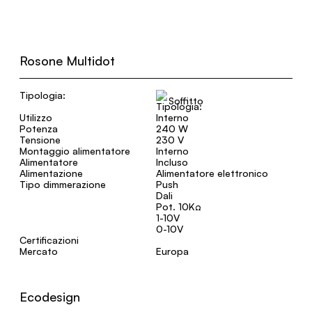
Rosone Multidot
Tipologia:
Soffitto
Utilizzo
Interno
Potenza
240 W
Tensione
230 V
Montaggio alimentatore
Interno
Alimentatore
Incluso
Alimentazione
Alimentatore elettronico
Tipo dimmerazione
Push
Dali
Pot. 10KΩ
1-10V
0-10V
Certificazioni
Mercato
Europa
Ecodesign