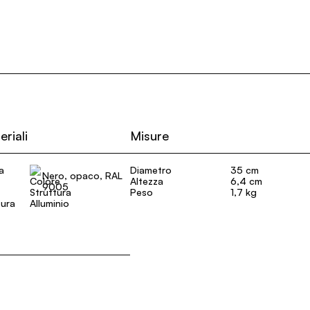
eriali
Misure
a
Diametro
35 cm
Nero, opaco, RAL
Altezza
6,4 cm
9005
Peso
1,7 kg
tura
Alluminio