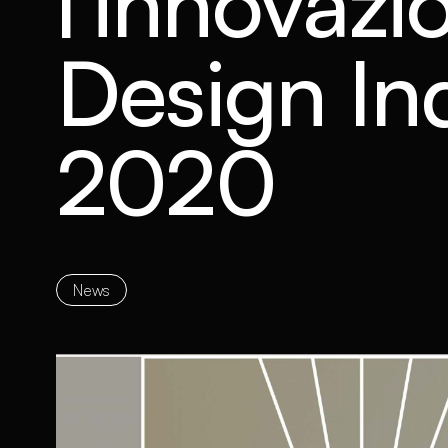
l'innovazi
Design In
2020
News