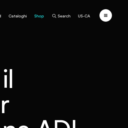
d
Cataloghi
Shop
Search
US-CA
il
r