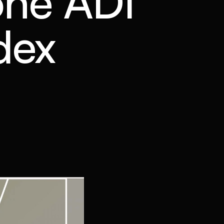
one ADI
dex