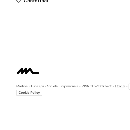
Contattaci
Martinelli Luce spa - Società Unipersonale - P.IVA 00230590465 -
Credits
-
Cookie Policy