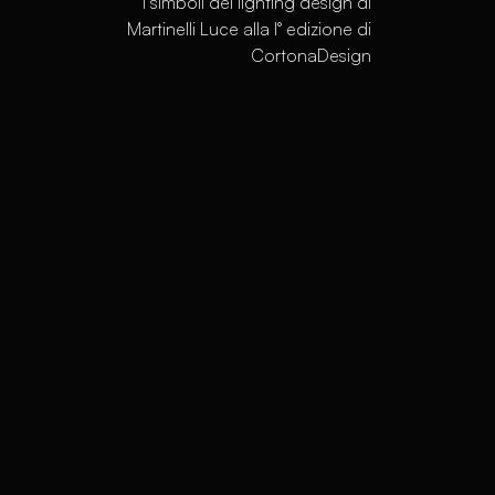
I simboli del lighting design di
Martinelli Luce alla I° edizione di
CortonaDesign