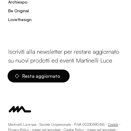
Archiexpo
Be Original
Lovethesign
Iscriviti alla newsletter per restare aggiornato
su nuovi prodotti ed eventi Martinelli Luce
Resta aggiornato
Martinelli Luce spa - Società Unipersonale - P.IVA 00230590465 -
Credits
-
Privacy Policy - messo nel template
-
Cookie Policy - messo nel template
-