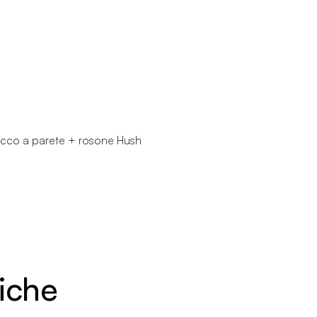
tacco a parete + rosone Hush
niche