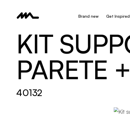
Brand new
Get Inspired
KIT SUPP
PARETE 
40132